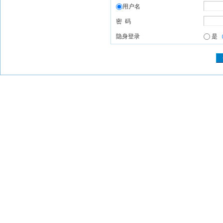
用户名
密 码
隐身登录
是