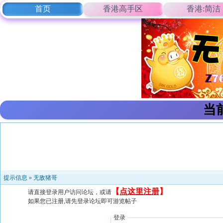
首页
香港高手区
香港:简洁
当
提示信息 »
无敌猪哥
【
点这里注册
】
请直接登录用户访问论坛，或请
如果您已注册,请先登录论坛即可游览帖子
登录