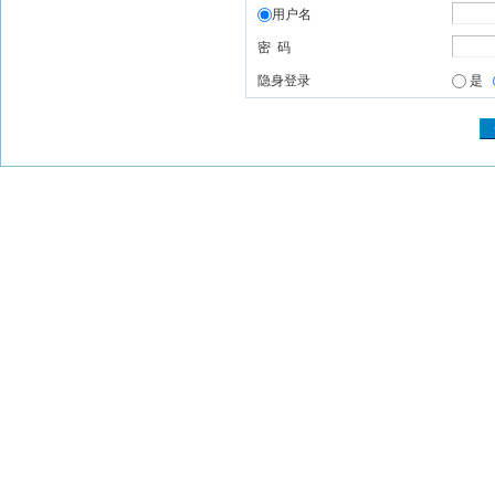
用户名
密 码
隐身登录
是