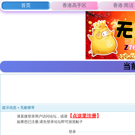
首页
香港高手区
香港:简洁
当
提示信息 »
无敌猪哥
【
点这里注册
】
请直接登录用户访问论坛，或请
如果您已注册,请先登录论坛即可游览帖子
登录