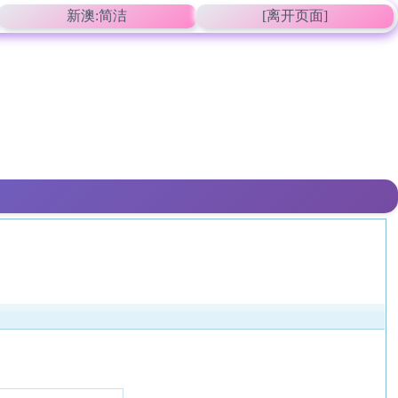
新澳:简洁
[离开页面]