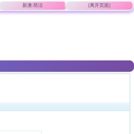
新澳:简洁
[离开页面]