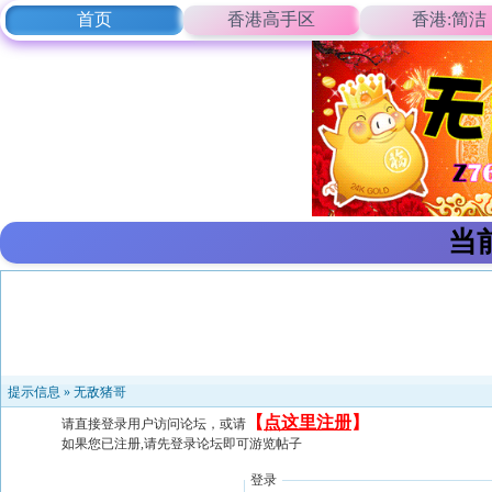
首页
香港高手区
香港:简洁
当
提示信息 »
无敌猪哥
【
点这里注册
】
请直接登录用户访问论坛，或请
如果您已注册,请先登录论坛即可游览帖子
登录