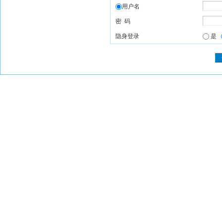
用户名
密 码
隐身登录
是