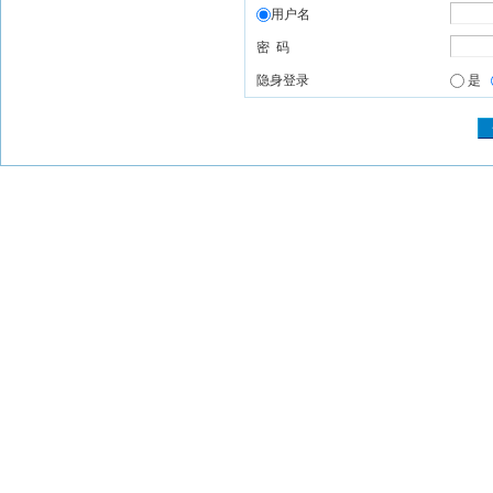
用户名
密 码
隐身登录
是