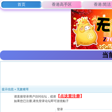
首页
香港高手区
香港:简洁
当
提示信息 »
无敌猪哥
【
点这里注册
】
请直接登录用户访问论坛，或请
如果您已注册,请先登录论坛即可游览帖子
登录