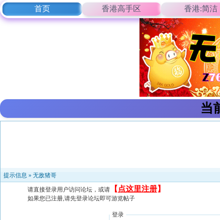
首页
香港高手区
香港:简洁
当
提示信息 »
无敌猪哥
【
点这里注册
】
请直接登录用户访问论坛，或请
如果您已注册,请先登录论坛即可游览帖子
登录