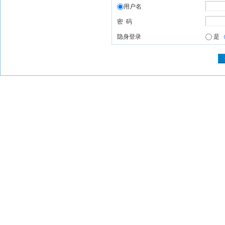
用户名
密 码
隐身登录
是