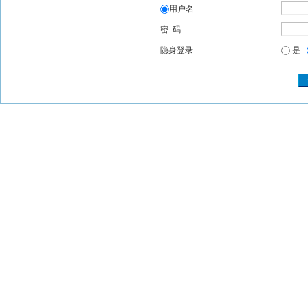
用户名
密 码
隐身登录
是