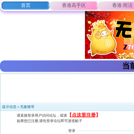
首页
香港高手区
香港:简洁
当
提示信息 »
无敌猪哥
【
点这里注册
】
请直接登录用户访问论坛，或请
如果您已注册,请先登录论坛即可游览帖子
登录