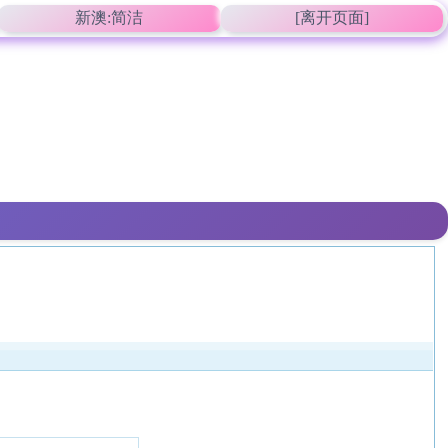
新澳:简洁
[离开页面]