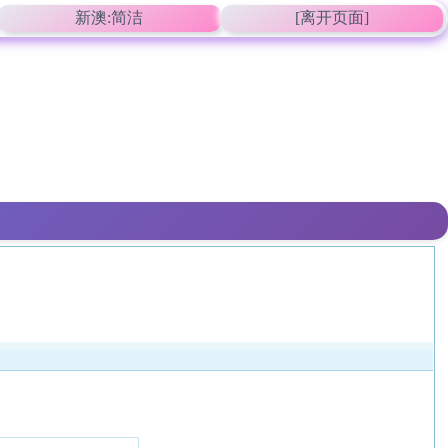
新澳:简洁
[离开页面]