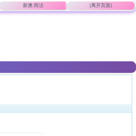
新澳:简洁
[离开页面]