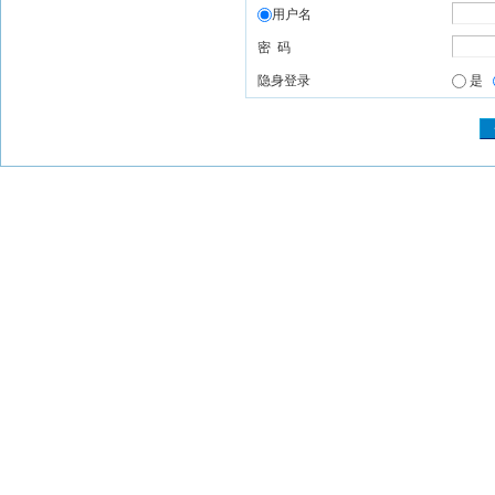
用户名
密 码
隐身登录
是