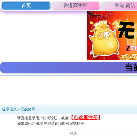
首页
香港高手区
香港:简洁
当
提示信息 »
无敌猪哥
【
点这里注册
】
请直接登录用户访问论坛，或请
如果您已注册,请先登录论坛即可游览帖子
登录