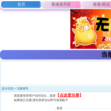
首页
香港高手区
香港:简洁
当
提示信息 »
无敌猪哥
【
点这里注册
】
请直接登录用户访问论坛，或请
如果您已注册,请先登录论坛即可游览帖子
登录