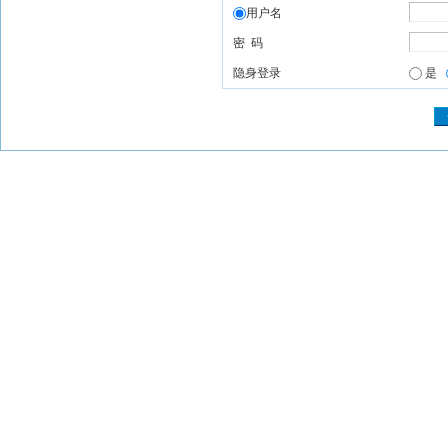
用户名
密 码
隐身登录
是