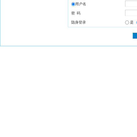
用户名
密 码
隐身登录
是