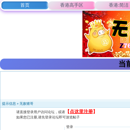
首页
香港高手区
香港:简洁
当
提示信息 »
无敌猪哥
【
点这里注册
】
请直接登录用户访问论坛，或请
如果您已注册,请先登录论坛即可游览帖子
登录