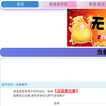
首页
香港高手区
香港:简洁
当
提示信息 »
无敌猪哥
【
点这里注册
】
请直接登录用户访问论坛，或请
如果您已注册,请先登录论坛即可游览帖子
登录