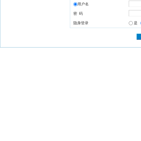
用户名
密 码
隐身登录
是