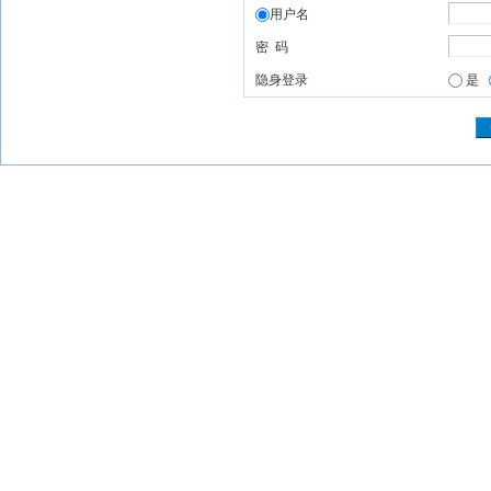
用户名
密 码
隐身登录
是