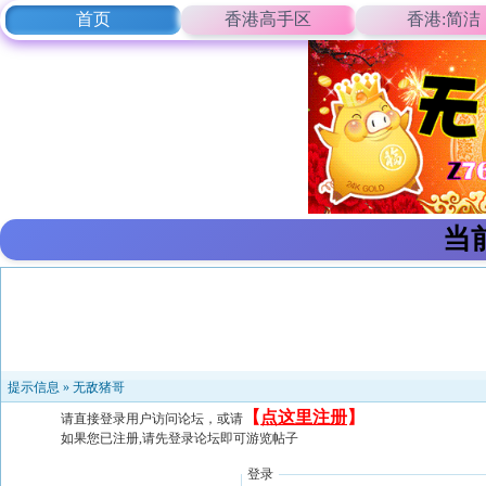
首页
香港高手区
香港:简洁
当
提示信息 »
无敌猪哥
【
点这里注册
】
请直接登录用户访问论坛，或请
如果您已注册,请先登录论坛即可游览帖子
登录