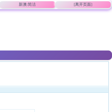
新澳:简洁
[离开页面]