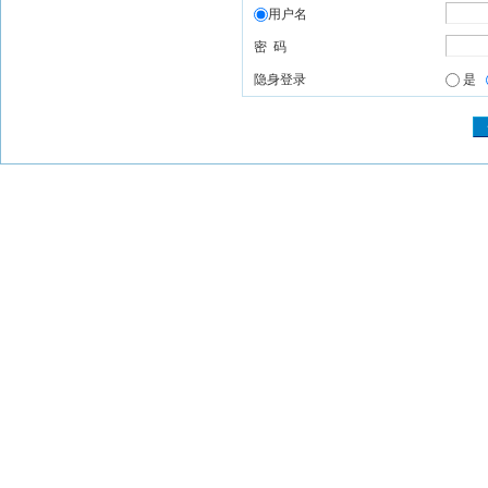
用户名
密 码
隐身登录
是