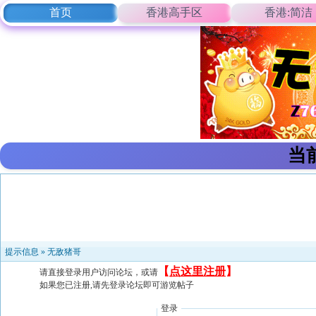
首页
香港高手区
香港:简洁
当
提示信息 »
无敌猪哥
【
点这里注册
】
请直接登录用户访问论坛，或请
如果您已注册,请先登录论坛即可游览帖子
登录