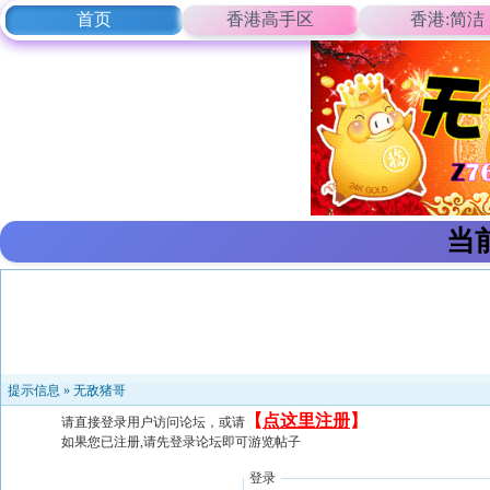
首页
香港高手区
香港:简洁
当
提示信息 »
无敌猪哥
【
点这里注册
】
请直接登录用户访问论坛，或请
如果您已注册,请先登录论坛即可游览帖子
登录