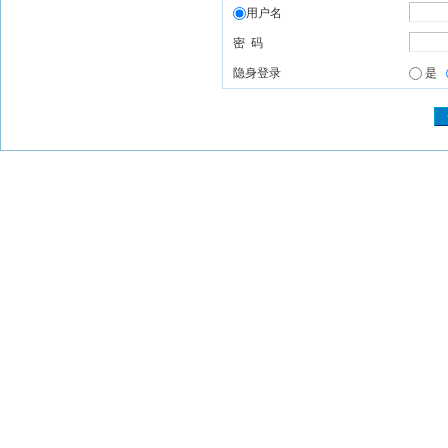
用户名
密 码
隐身登录
是