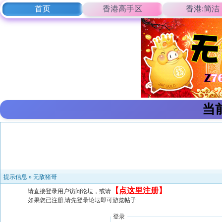
首页
香港高手区
香港:简洁
当
提示信息 »
无敌猪哥
【
点这里注册
】
请直接登录用户访问论坛，或请
如果您已注册,请先登录论坛即可游览帖子
登录