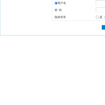
用户名
密 码
隐身登录
是