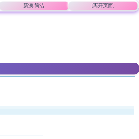
新澳:简洁
[离开页面]