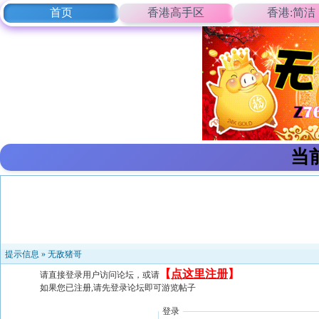
首页
香港高手区
香港:简洁
当
提示信息 »
无敌猪哥
【
点这里注册
】
请直接登录用户访问论坛，或请
如果您已注册,请先登录论坛即可游览帖子
登录