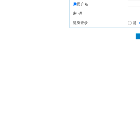
用户名
密 码
隐身登录
是