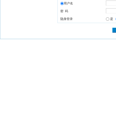
用户名
密 码
隐身登录
是