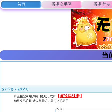
首页
香港高手区
香港:简洁
当
提示信息 »
无敌猪哥
【
点这里注册
】
请直接登录用户访问论坛，或请
如果您已注册,请先登录论坛即可游览帖子
登录