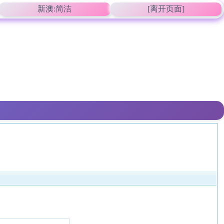
新澳:简洁
[离开页面]