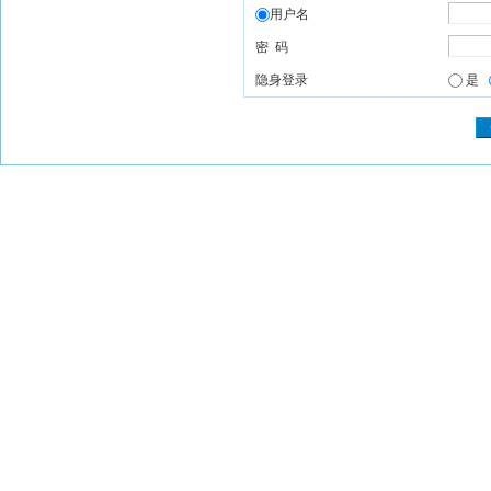
用户名
密 码
隐身登录
是