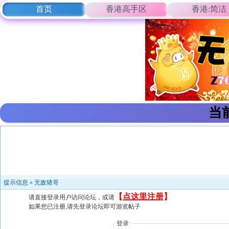
首页
香港高手区
香港:简洁
当
提示信息 »
无敌猪哥
【
点这里注册
】
请直接登录用户访问论坛，或请
如果您已注册,请先登录论坛即可游览帖子
登录