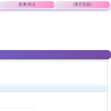
新澳:简洁
[离开页面]