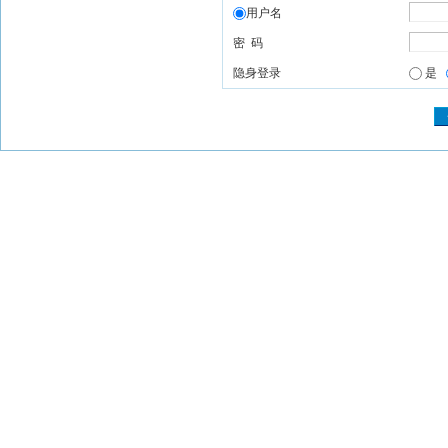
用户名
密 码
隐身登录
是