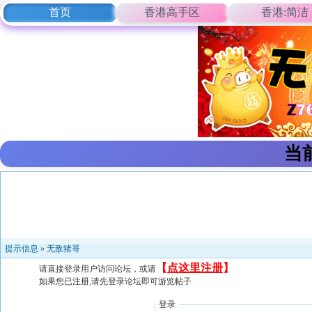
首页
香港高手区
香港:简洁
当
提示信息 »
无敌猪哥
【
点这里注册
】
请直接登录用户访问论坛，或请
如果您已注册,请先登录论坛即可游览帖子
登录