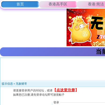
首页
香港高手区
香港:简洁
当
提示信息 »
无敌猪哥
【
点这里注册
】
请直接登录用户访问论坛，或请
如果您已注册,请先登录论坛即可游览帖子
登录