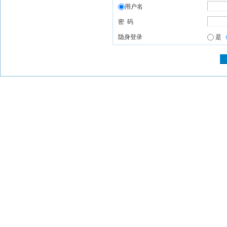
用户名
密 码
隐身登录
是