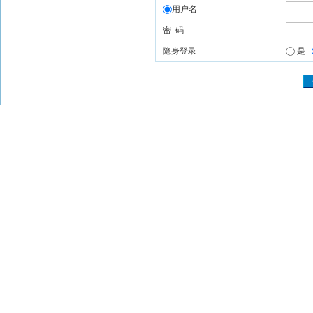
用户名
密 码
隐身登录
是