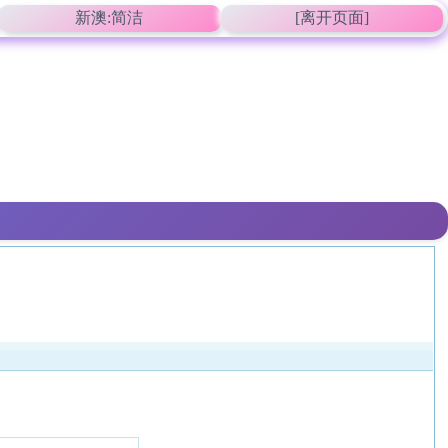
新澳:简洁
[离开页面]