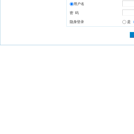
用户名
密 码
隐身登录
是