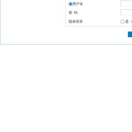
用户名
密 码
隐身登录
是