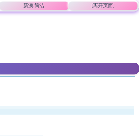
新澳:简洁
[离开页面]