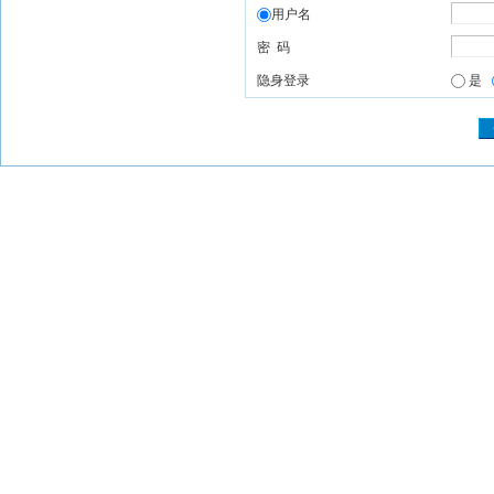
用户名
密 码
隐身登录
是