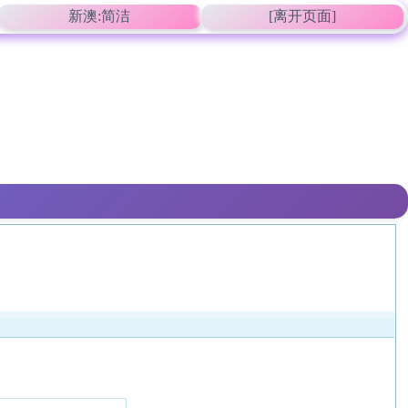
新澳:简洁
[离开页面]