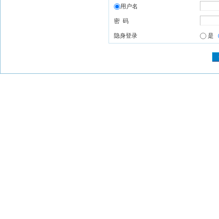
用户名
密 码
隐身登录
是