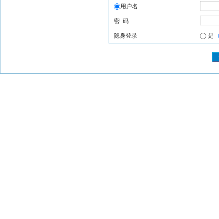
用户名
密 码
隐身登录
是