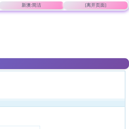
新澳:简洁
[离开页面]