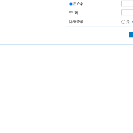
用户名
密 码
隐身登录
是