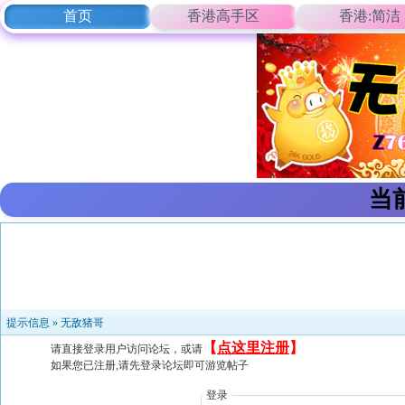
首页
香港高手区
香港:简洁
当
提示信息 »
无敌猪哥
【
点这里注册
】
请直接登录用户访问论坛，或请
如果您已注册,请先登录论坛即可游览帖子
登录