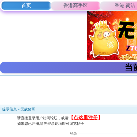
首页
香港高手区
香港:简洁
当
提示信息 »
无敌猪哥
【
点这里注册
】
请直接登录用户访问论坛，或请
如果您已注册,请先登录论坛即可游览帖子
登录