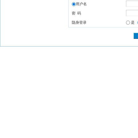
用户名
密 码
隐身登录
是