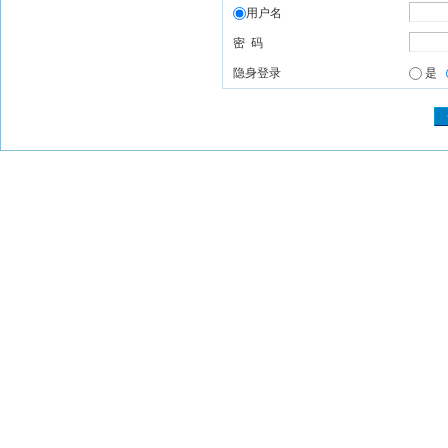
用户名
密 码
隐身登录
是