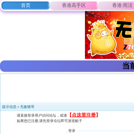
首页
香港高手区
香港:简洁
当
提示信息 »
无敌猪哥
【
点这里注册
】
请直接登录用户访问论坛，或请
如果您已注册,请先登录论坛即可游览帖子
登录