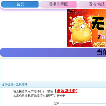
首页
香港高手区
香港:简洁
当
提示信息 »
无敌猪哥
【
点这里注册
】
请直接登录用户访问论坛，或请
如果您已注册,请先登录论坛即可游览帖子
登录