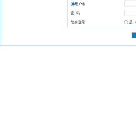
用户名
密 码
隐身登录
是