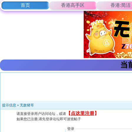
首页
香港高手区
香港:简洁
当
提示信息 »
无敌猪哥
【
点这里注册
】
请直接登录用户访问论坛，或请
如果您已注册,请先登录论坛即可游览帖子
登录