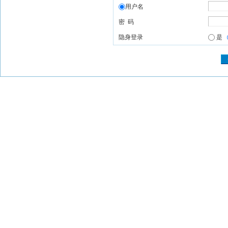
用户名
密 码
隐身登录
是