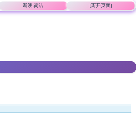
新澳:简洁
[离开页面]