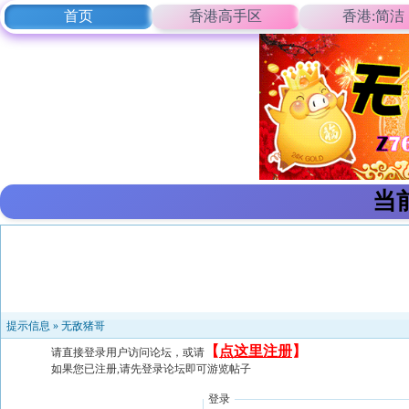
首页
香港高手区
香港:简洁
当
提示信息 »
无敌猪哥
【
点这里注册
】
请直接登录用户访问论坛，或请
如果您已注册,请先登录论坛即可游览帖子
登录