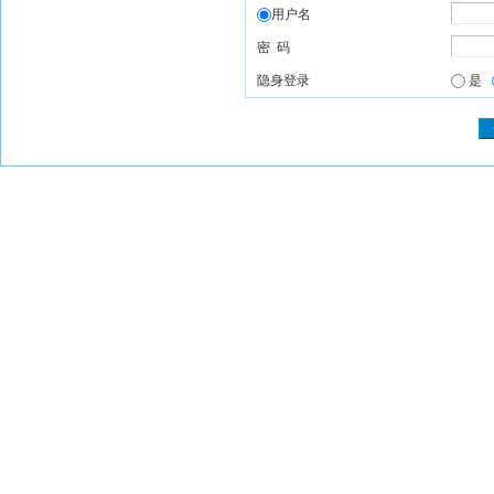
用户名
密 码
隐身登录
是