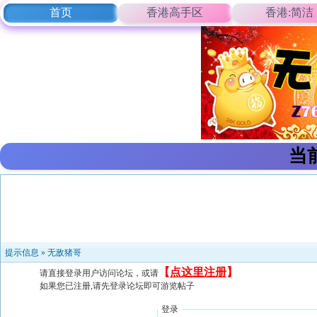
首页
香港高手区
香港:简洁
当
提示信息 »
无敌猪哥
【
点这里注册
】
请直接登录用户访问论坛，或请
如果您已注册,请先登录论坛即可游览帖子
登录