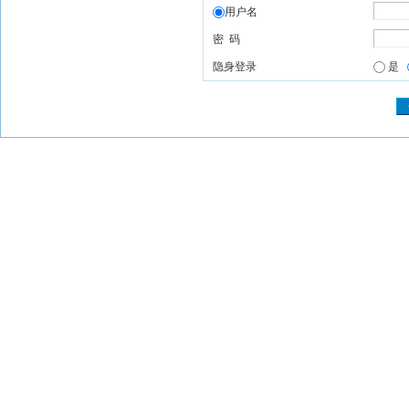
用户名
密 码
隐身登录
是