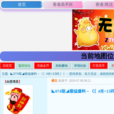
首页
香港高手区
香港:简洁
当前地图位
回首页
返回论坛
充值金币
发帖赚钱
举报此贴
打赏高手
主题 :
◣074期◢最猛爆料－《〖4肖+13码 〗》－坚持原创，实力见证，成就您的
楼主
发表于: 2026-07-08 08:21
【
由贵瑛里
】
◣074期◢最猛爆料－《〖4肖+1