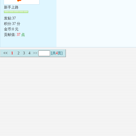
新手上路
发贴:37
积分:37 分
金币:0 元
贡献值:
37
点
<<
1
2
3
4
>>
[共
4
页]