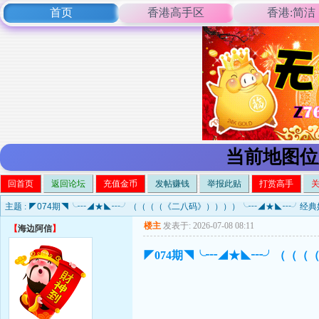
首页
香港高手区
香港:简洁
当前地图位
回首页
返回论坛
充值金币
发帖赚钱
举报此贴
打赏高手
主题 :
◤074期◥╰┅◢★◣┅╯（（（（《二八码》））））╰┅◢★◣┅╯经典
楼主
发表于: 2026-07-08 08:11
【
海边阿信
】
◤074期◥╰┅◢★◣┅╯（（（