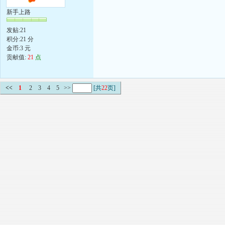
新手上路
发贴:21
积分:21 分
金币:3 元
贡献值:
21
点
<<
1
2
3
4
5
>>
[共
22
页]