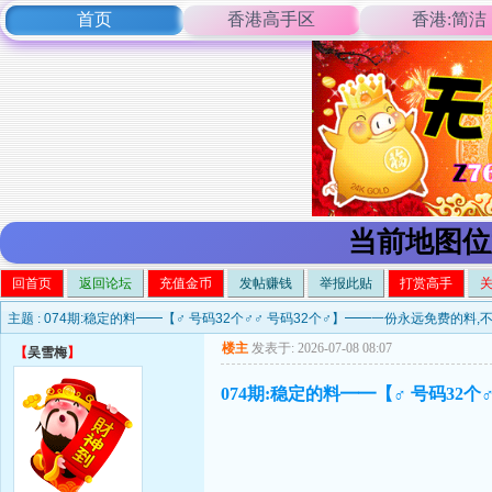
首页
香港高手区
香港:简洁
当前地图位
回首页
返回论坛
充值金币
发帖赚钱
举报此贴
打赏高手
主题 :
074期:稳定的料━━【♂ 号码32个♂♂ 号码32个♂】━━一份永远免费的料
楼主
发表于: 2026-07-08 08:07
【
吴雪梅
】
074期:稳定的料━━【♂ 号码32