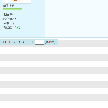
新手上路
发贴:18
积分:18 分
金币:0 元
贡献值:
18
点
<<
1
2
3
4
5
>>
[共
19
页]