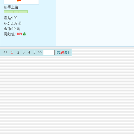
新手上路
发贴:109
积分:109 分
金币:19 元
贡献值:
109
点
<<
1
2
3
4
5
>>
[共
20
页]