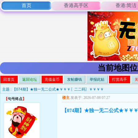
首页
香港高手区
香港:简洁
当前地图位
回首页
返回论坛
充值金币
发帖赚钱
举报此贴
打赏高手
主题 :
【074期】★独一无二公式★￥￥￥〖二二码〗￥￥￥￥
楼主
发表于: 2026-07-08 07:27
【
句号终点
】
【074期】★独一无二公式★￥￥